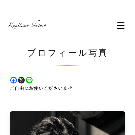
コ
ン
テ
ン
ツ
へ
プロフィール写真
ス
キ
ッ
プ
ご自由にお使いくださいませ