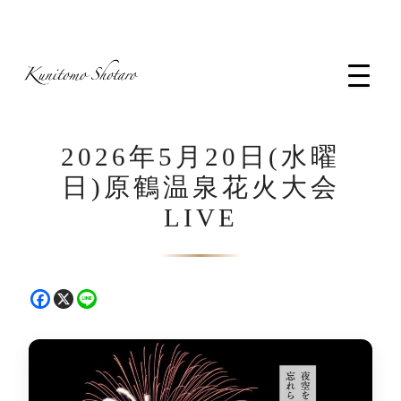
コ
ン
テ
ン
ツ
へ
2026年5月20日(水曜
ス
キ
日)原鶴温泉花火大会
ッ
LIVE
プ